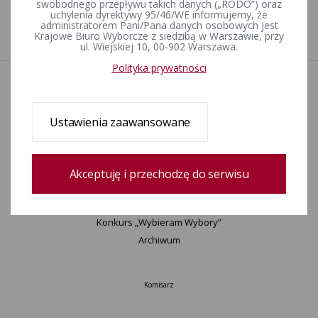
Nie znaleziono podstrony
swobodnego przepływu takich danych („RODO”) oraz
uchylenia dyrektywy 95/46/WE informujemy, że
administratorem Pani/Pana danych osobowych jest
Krajowe Biuro Wyborcze z siedzibą w Warszawie, przy
ul. Wiejskiej 10, 00-902 Warszawa.
Polityka prywatności
Aktualności
Wydarzenia
Informacje
Ustawienia zaawansowane
Wyjaśnienia, stanowiska, komunikaty
Uchwały
Postanowienia
Akceptuję i przechodzę do serwisu
Zamówienia publiczne
Okręgi wyborcze i obwody głosowania
Konkurs „Wybieram Wybory”
Archiwum
Komisarz