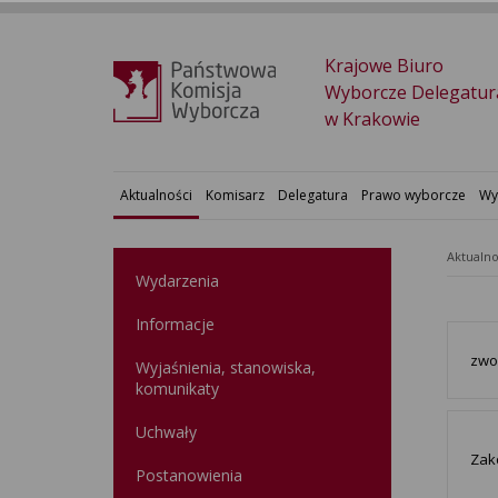
Krajowe Biuro
Wyborcze Delegatur
w Krakowie
Aktualności
Komisarz
Delegatura
Prawo wyborcze
Wy
Aktualno
Wydarzenia
Informacje
zwo
Wyjaśnienia, stanowiska,
komunikaty
Uchwały
Zako
Postanowienia