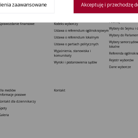
ienia zaawansowane
Akceptuję i przechodzę d
Delegatura
Prawo wyborcze
Wybory i referenda
Zespół delegatury
Konstytucja Rzeczypospolitej Polskiej​
Wybory Prezydenta 
Polskiej
Sprawozdanie finansowe
Kodeks wyborczy
Wybory do Sejmu i 
Ustawa o referendum ogólnokrajowym
Wybory do Parlamen
Ustawa o referendum lokalnym
Wybory samorządowe
Ustawa o partiach politycznych
lokalne
Wyjaśnienia, stanowiska i
Referenda ogólnokr
komunikaty
Rejestr wyborców
Wyroki i postanowienia sądów
Dane wyborcze
Dla mediów
Kontakt
Informacje prasowe
Kontakt dla dziennikarzy
Spoty
Galeria