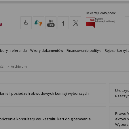
Deklaracja dostępności
a
bory i referenda
Wzory dokumentów
Finansowanie polityki
Rejestr korzyśc
ści
Archiwum
Uroczys
łanie I posiedzeń obwodowych komisji wyborczych
Rzeczyp
Prawo 
ńczenie konsultacji ws. kształtu kart do głosowania
aktów p
Wyborcz