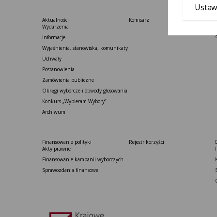
Ustaw
Aktualności
Komisarz
Wydarzenia
Informacje
Wyjaśnienia, stanowiska, komunikaty
Uchwały
Postanowienia
Zamówienia publiczne
Okręgi wyborcze i obwody głosowania
Konkurs „Wybieram Wybory”
Archiwum
Finansowanie polityki
Rejestr korzyści
Akty prawne
Finansowanie kampanii wyborczych
Sprawozdania finansowe