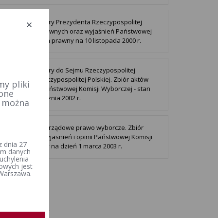
yborcze - Wybory Prezydenta Rzeczypospolitej
j. Zbiór aktów prawnych oraz wyjaśnień Państwowej
 Wyborczej. - Stan prawny na 10 listopada 2000 r.
yborcze - Wybory do Sejmu Rzeczypospolitej
 i do Senatu Rzeczypospolitej Polskiej. Zbiór aktów
y pliki
h i wyjaśnień Państwowej Komisji Wyborczej - stan
 one
na dzień 31 stycznia 2002 r.
e można
Wyborcze - Samorządowe prawo wyborcze. Zbiór
rawnych oraz wyjasnień i opinii Państwowej Komisji
 dnia 27
ej - stan prawny na dzień 1 marca 2003 r.
iem danych
uchylenia
owych jest
 Warszawa.