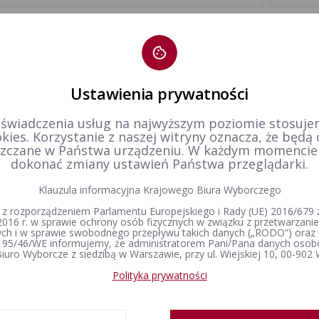
Prawo W
y wzór karty do głosowania - wyraź swoją opinię
Polskie
Komisji
Ustawienia prywatności
Prawo W
Polskiej
 świadczenia usług na najwyższym poziomie stosujem
ort z konferencji "Dialog dla wyborów"
prawnyc
kies. Korzystanie z naszej witryny oznacza, że będą
prawny 
zczane w Państwa urządzeniu. W każdym momenci
dokonać zmiany ustawień Państwa przeglądarki.
Prawo 
Klauzula informacyjna Krajowego Biura Wyborczego
owy zapis z konsultacji społecznych dotyczących kart do
aktów p
sowania
 z rozporządzeniem Parlamentu Europejskiego i Rady (UE) 2016/679 z
Wyborcz
2016 r. w sprawie ochrony osób fizycznych w związku z przetwarzan
h i w sprawie swobodnego przepływu takich danych („RODO”) oraz 
 95/46/WE informujemy, że administratorem Pani/Pana danych osob
iuro Wyborcze z siedzibą w Warszawie, przy ul. Wiejskiej 10, 00-902
1
2
Polityka prywatności