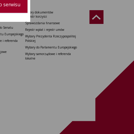
o serwisu
Wzory dokumentów
Rzeczypospolitej
Rejestr korzyści
Sprawozdania finansowe
do Senatu
Rejestr wpłat i rejestr umów
tu Europejskiego
Wybory Prezydenta Rzeczypospolitej
 i referenda
Polskiej
Wybory do Parlamentu Europejskiego
ajowe
Wybory samorządowe i referenda
lokalne