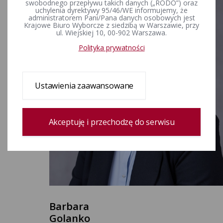
swobodnego przepływu takich danych („RODO”) oraz
uchylenia dyrektywy 95/46/WE informujemy, że
administratorem Pani/Pana danych osobowych jest
Krajowe Biuro Wyborcze z siedzibą w Warszawie, przy
ul. Wiejskiej 10, 00-902 Warszawa.
Polityka prywatności
Ustawienia zaawansowane
Akceptuję i przechodzę do serwisu
Barbara
Golanko