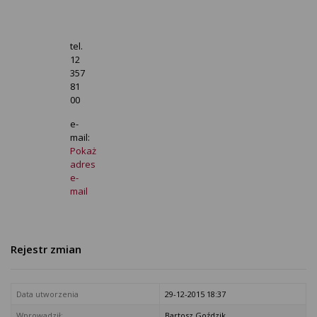
tel.
12
357
81
00
e-
mail:
Pokaż
adres
e-
mail
Rejestr zmian
Data utworzenia
29-12-2015 18:37
Wprowadził:
Bartosz Goździk