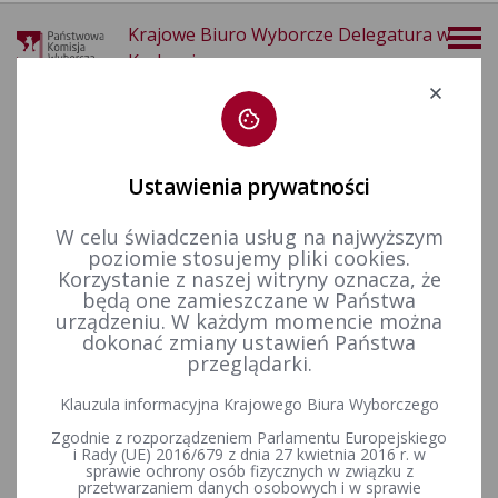
Krajowe Biuro Wyborcze Delegatura w
Krakowie
Deklaracja dostępności
Ustawienia prywatności
W celu świadczenia usług na najwyższym
poziomie stosujemy pliki cookies.
więcej
Korzystanie z naszej witryny oznacza, że
będą one zamieszczane w Państwa
Finansowanie polityki
Finansowanie kampanii wyborczych
urządzeniu. W każdym momencie można
dokonać zmiany ustawień Państwa
przeglądarki.
Klauzula informacyjna Krajowego Biura Wyborczego
Proszę wybrać odpowiednią kategorię.
Zgodnie z rozporządzeniem Parlamentu Europejskiego
i Rady (UE) 2016/679 z dnia 27 kwietnia 2016 r. w
sprawie ochrony osób fizycznych w związku z
przetwarzaniem danych osobowych i w sprawie