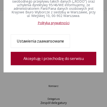
1
swobodnego przepływu takich danych („RODO”) oraz
uchylenia dyrektywy 95/46/WE informujemy, że
administratorem Pani/Pana danych osobowych jest
Krajowe Biuro Wyborcze z siedzibą w Warszawie, przy
ul. Wiejskiej 10, 00-902 Warszawa.
Aktualności
Polityka prywatności
Wydarzenia
Informacje
Wyjaśnienia, stanowiska, komunikaty
Ustawienia zaawansowane
Uchwały
Postanowienia
Zamówienia publiczne
Akceptuję i przechodzę do serwisu
Okręgi wyborcze i obwody głosowania
Konkurs „Wybieram Wybory”
Archiwum
Komisarz
Delegatura
Zespół delegatury