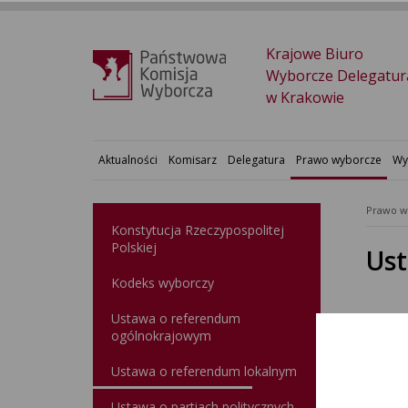
Krajowe Biuro
Wyborcze Delegatur
w Krakowie
Aktualności
Komisarz
Delegatura
Prawo wyborcze
Wy
Prawo w
Konstytucja Rzeczypospolitej
Polskiej​
Ust
Kodeks wyborczy
ZAŁĄ
Ustawa o referendum
ogólnokrajowym
Usta
Ustawa o referendum lokalnym
Rejes
Ustawa o partiach politycznych