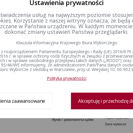
Ustawienia prywatności
 świadczenia usług na najwyższym poziomie stosujem
tworzenia
15-12-2015 19:09
kies. Korzystanie z naszej witryny oznacza, że będą
zobacz cały rejestr
zczane w Państwa urządzeniu. W każdym momenci
dził:
Bartosz Goździk
dokonać zmiany ustawień Państwa przeglądarki.
Klauzula informacyjna Krajowego Biura Wyborczego
 z rozporządzeniem Parlamentu Europejskiego i Rady (UE) 2016/679 z
2016 r. w sprawie ochrony osób fizycznych w związku z przetwarzan
h i w sprawie swobodnego przepływu takich danych („RODO”) oraz 
 95/46/WE informujemy, że administratorem Pani/Pana danych osob
iuro Wyborcze z siedzibą w Warszawie, przy ul. Wiejskiej 10, 00-902
Delegatura
Prawo wyborcze
Wybory i referenda
Zespół delegatury
Konstytucja Rzeczypospolitej Polskiej​
Wybory Prezydenta 
Polityka prywatności
Polskiej
Sprawozdanie finansowe
Kodeks wyborczy
Wybory do Sejmu i 
Ustawa o referendum ogólnokrajowym
Wybory do Parlamen
Ustawa o referendum lokalnym
ienia zaawansowane
Akceptuję i przechodzę d
Wybory samorządowe
Ustawa o partiach politycznych
lokalne
Wyjaśnienia, stanowiska i
Referenda ogólnokr
komunikaty
Rejestr wyborców
Wyroki i postanowienia sądów
Dane wyborcze