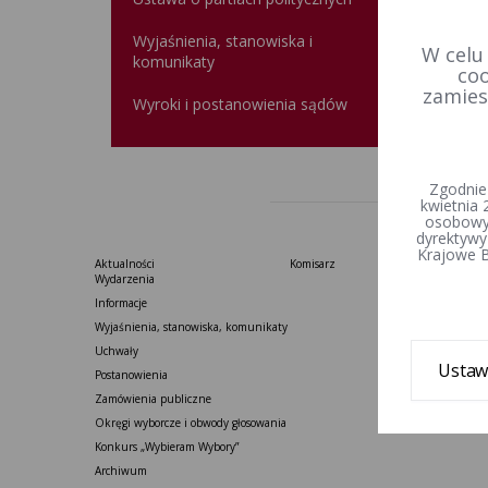
Wyjaśnienia, stanowiska i
W celu
komunikaty
Data u
coo
zamies
Wprowa
Wyroki i postanowienia sądów
Zgodnie
kwietnia 
osobowyc
dyrektywy
Krajowe B
Aktualności
Komisarz
Wydarzenia
Informacje
Wyjaśnienia, stanowiska, komunikaty
Uchwały
Ustaw
Postanowienia
Zamówienia publiczne
Okręgi wyborcze i obwody głosowania
Konkurs „Wybieram Wybory”
Archiwum