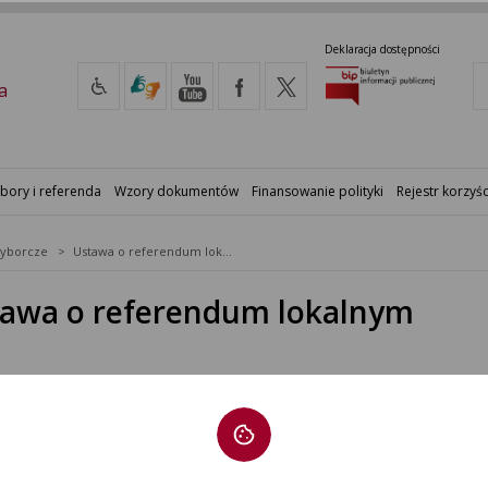
Deklaracja dostępności
a
bory i referenda
Wzory dokumentów
Finansowanie polityki
Rejestr korzyśc
yborcze
Ustawa o referendum lokalnym
awa o referendum lokalnym
CZNIKI
wa o referendum lokalnym
tr zmian