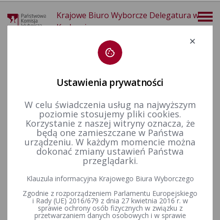
Krajowe Biuro Wyborcze Delegatura w
Krakowie
Deklaracja dostępności
Ustawienia prywatności
W celu świadczenia usług na najwyższym
poziomie stosujemy pliki cookies.
14-12-2025
Korzystanie z naszej witryny oznacza, że
KALENDARIUM 29-03-2026
będą one zamieszczane w Państwa
urządzeniu. W każdym momencie można
dokonać zmiany ustawień Państwa
10-05-2026
przeglądarki.
Wybory uzupełniające do Rady Gminy Wieprz w okręgu
Klauzula informacyjna Krajowego Biura Wyborczego
wyborczym nr 15, zarządzone na dzień 29 marca 2026 r.
Zgodnie z rozporządzeniem Parlamentu Europejskiego
i Rady (UE) 2016/679 z dnia 27 kwietnia 2016 r. w
sprawie ochrony osób fizycznych w związku z
przetwarzaniem danych osobowych i w sprawie
Wybory uzupełniające do Rady Miejskiej w Skale w okręgu