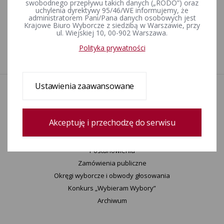
swobodnego przepływu takich danych („RODO”) oraz
wyborczym nr 2, zarządzone na dzień 29 marca 2026 r.
uchylenia dyrektywy 95/46/WE informujemy, że
administratorem Pani/Pana danych osobowych jest
Krajowe Biuro Wyborcze z siedzibą w Warszawie, przy
ul. Wiejskiej 10, 00-902 Warszawa.
Wybory uzupełniające do Rady Gminy Biskupice w okręgu
wyborczym nr 1, zarządzone na dzień 29 marca 2026 r.
Polityka prywatności
Ustawienia zaawansowane
Aktualności
Wydarzenia
Informacje
Akceptuję i przechodzę do serwisu
Wyjaśnienia, stanowiska, komunikaty
Uchwały
Postanowienia
Zamówienia publiczne
Okręgi wyborcze i obwody głosowania
Konkurs „Wybieram Wybory”
Archiwum