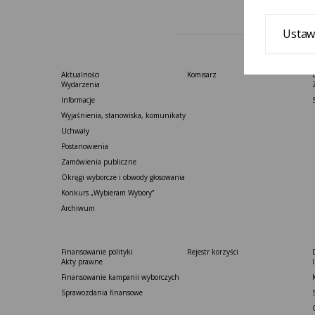
Ustaw
Aktualności
Komisarz
Wydarzenia
Informacje
Wyjaśnienia, stanowiska, komunikaty
Uchwały
Postanowienia
Zamówienia publiczne
Okręgi wyborcze i obwody głosowania
Konkurs „Wybieram Wybory”
Archiwum
Finansowanie polityki
Rejestr korzyści
Akty prawne
Finansowanie kampanii wyborczych
Sprawozdania finansowe