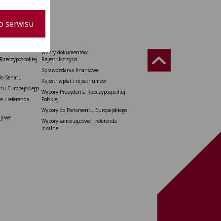
o serwisu
Wzory dokumentów
Rzeczypospolitej
Rejestr korzyści
Sprawozdania finansowe
do Senatu
Rejestr wpłat i rejestr umów
tu Europejskiego
Wybory Prezydenta Rzeczypospolitej
 i referenda
Polskiej
Wybory do Parlamentu Europejskiego
ajowe
Wybory samorządowe i referenda
lokalne