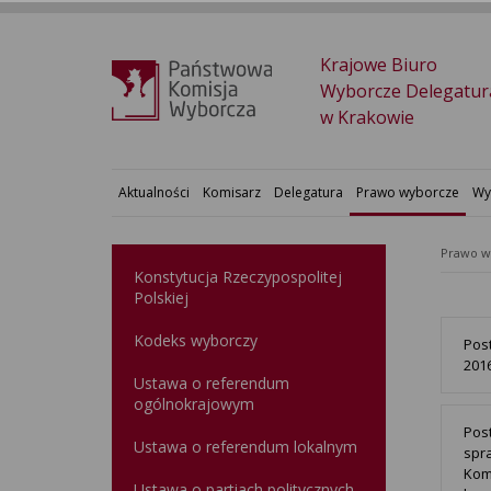
Krajowe Biuro
Wyborcze Delegatur
w Krakowie
Aktualności
Komisarz
Delegatura
Prawo wyborcze
Wy
Prawo w
Konstytucja Rzeczypospolitej
Polskiej​
Kodeks wyborczy
Pos
2016
Ustawa o referendum
ogólnokrajowym
Pos
Ustawa o referendum lokalnym
spr
Kom
Ustawa o partiach politycznych