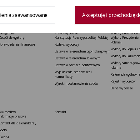
ienia zaawansowane
Akceptuję i przechodzę d
Delegatura
Prawo wyborcze
Wybory i referenda
Zespół delegatury
Konstytucja Rzeczypospolitej Polskiej​
Wybory Prezydenta 
Polskiej
Sprawozdanie finansowe
Kodeks wyborczy
Wybory do Sejmu i 
Ustawa o referendum ogólnokrajowym
Wybory do Parlamen
Ustawa o referendum lokalnym
Wybory samorządowe
Ustawa o partiach politycznych
lokalne
Wyjaśnienia, stanowiska i
Referenda ogólnokr
komunikaty
Rejestr wyborców
Wyroki i postanowienia sądów
Dane wyborcze
Dla mediów
Kontakt
Informacje prasowe
Kontakt dla dziennikarzy
Spoty
Galeria