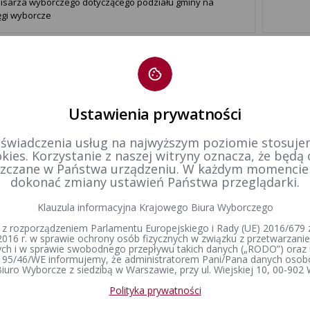
isarza wyborczego dotyczącego podziału gminy na
ęgi wyborcze
1
Ustawienia prywatności
 świadczenia usług na najwyższym poziomie stosujem
kies. Korzystanie z naszej witryny oznacza, że będą
zczane w Państwa urządzeniu. W każdym momenci
dokonać zmiany ustawień Państwa przeglądarki.
Klauzula informacyjna Krajowego Biura Wyborczego
 z rozporządzeniem Parlamentu Europejskiego i Rady (UE) 2016/679 z
2016 r. w sprawie ochrony osób fizycznych w związku z przetwarzan
h i w sprawie swobodnego przepływu takich danych („RODO”) oraz 
 95/46/WE informujemy, że administratorem Pani/Pana danych osob
iuro Wyborcze z siedzibą w Warszawie, przy ul. Wiejskiej 10, 00-902
Polityka prywatności