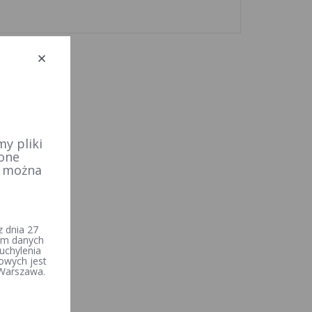
y pliki
 one
e można
 dnia 27
iem danych
uchylenia
owych jest
 Warszawa.