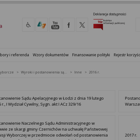
Deklaracja dostępności
a
bory i referenda
Wzory dokumentów
Finansowanie polityki
Rejestr korzyśc
yborcze
Wyroki i postanowienia sądów
Inne
2016 r.
tanowienie Sądu Apelacyjnego w Łodzi z dnia 19 lutego
Postan
 r., I Wydział Cywilny, Sygn. akt I ACz 329/16
Warszaw
tanowienie Naczelnego Sądu Administracyjnego w
awie ze skargi gminy Czernichów na uchwałę Państwowej
isji Wyborczej w przedmiocie odwołań od postanowienia
2017 r.