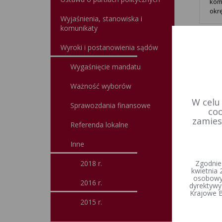
kom
okr
Wyjaśnienia, stanowiska i
komunikaty
Wyroki i postanowienia sądów
Wygaśnięcie mandatu
Ważność wyborów
W celu
Sprawozdania finansowe
coo
zamies
Referenda lokalne
Inne
Zgodnie
2018 r.
kwietnia 
osobowyc
2016 r.
dyrektywy
Krajowe B
2015 r.