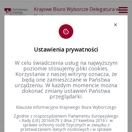
Krajowe Biuro Wyborcze Delegatura w
Krakowie
Deklaracja dostępności
Ustawienia prywatności
W celu świadczenia usług na najwyższym
poziomie stosujemy pliki cookies.
więcej
Korzystanie z naszej witryny oznacza, że
będą one zamieszczane w Państwa
Prawo wyborcze
Wyroki i postanowienia sądów
Sprawozdania finansowe
urządzeniu. W każdym momencie można
dokonać zmiany ustawień Państwa
przeglądarki.
Nie znaleziono artykułów
Klauzula informacyjna Krajowego Biura Wyborczego
Zgodnie z rozporządzeniem Parlamentu Europejskiego
i Rady (UE) 2016/679 z dnia 27 kwietnia 2016 r. w
sprawie ochrony osób fizycznych w związku z
przetwarzaniem danych osobowych i w sprawie
Aktualności