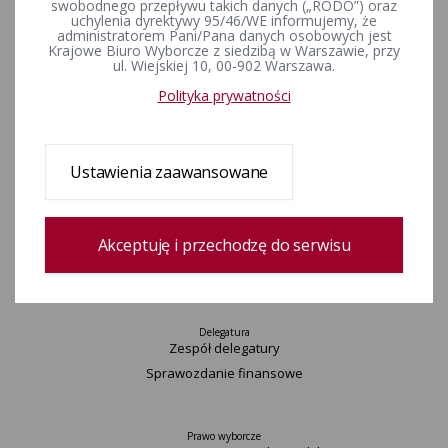
swobodnego przepływu takich danych („RODO”) oraz
Wydarzenia
uchylenia dyrektywy 95/46/WE informujemy, że
administratorem Pani/Pana danych osobowych jest
Informacje
Krajowe Biuro Wyborcze z siedzibą w Warszawie, przy
Wyjaśnienia, stanowiska, komunikaty
ul. Wiejskiej 10, 00-902 Warszawa.
Uchwały
Polityka prywatności
Postanowienia
Zamówienia publiczne
Okręgi wyborcze i obwody głosowania
Ustawienia zaawansowane
Konkurs „Wybieram Wybory”
Archiwum
Akceptuję i przechodzę do serwisu
Komisarz
Delegatura
Zespół delegatury
Sprawozdanie finansowe
Prawo wyborcze