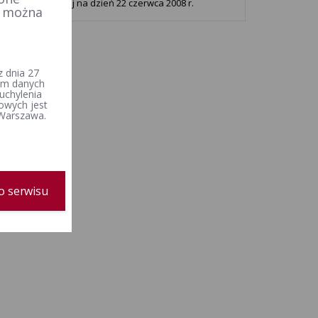
ospolitej Polskiej na dzień 22 czerwca 2008 r.
e można
 dnia 27
iem danych
uchylenia
owych jest
 Warszawa.
o serwisu