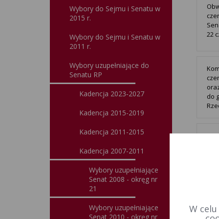
Obw
Wybory do Sejmu i Senatu w
cze
2015 r.
Sen
22 c
Wybory do Sejmu i Senatu w
2011 r.
Wybory uzupełniające do
Kom
Senatu RP
czer
ora
Kadencja 2023‑2027
do 
Rzec
Kadencja 2015-2019
Kadencja 2011-2015
Spr
uzu
Kadencja 2007-2011
prz
woj
Wybory uzupełniające
Senat 2008 - okręg nr
21
Inf
200
Wybory uzupełniające
W celu
wyb
Senat 2010 - okręg nr
coo