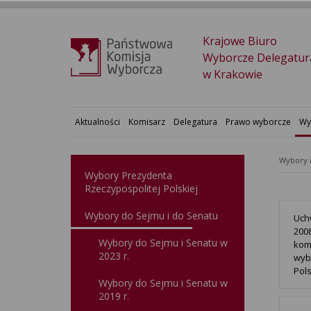
Krajowe Biuro
Wyborcze Delegatur
w Krakowie
Aktualności
Komisarz
Delegatura
Prawo wyborcze
Wy
Wybory 
Wybory Prezydenta
Rzeczypospolitej Polskiej
Wybory do Sejmu i do Senatu
Uch
200
Wybory do Sejmu i Senatu w
kom
2023 r.
wyb
Pol
Wybory do Sejmu i Senatu w
2019 r.