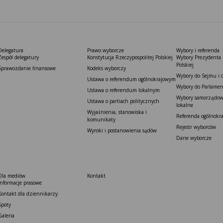
Delegatura
Prawo wyborcze
Wybory i referenda
Zespół delegatury
Konstytucja Rzeczypospolitej Polskiej​
Wybory Prezydenta 
Polskiej
Sprawozdanie finansowe
Kodeks wyborczy
Wybory do Sejmu i 
Ustawa o referendum ogólnokrajowym
Wybory do Parlamen
Ustawa o referendum lokalnym
Wybory samorządowe
Ustawa o partiach politycznych
lokalne
Wyjaśnienia, stanowiska i
Referenda ogólnokr
komunikaty
Rejestr wyborców
Wyroki i postanowienia sądów
Dane wyborcze
Dla mediów
Kontakt
Informacje prasowe
Kontakt dla dziennikarzy
Spoty
Galeria