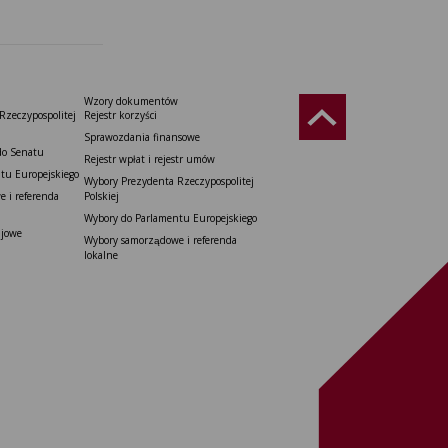
Wzory dokumentów
Rzeczypospolitej
Rejestr korzyści
Sprawozdania finansowe
do Senatu
Rejestr wpłat i rejestr umów
tu Europejskiego
Wybory Prezydenta Rzeczypospolitej
 i referenda
Polskiej
Wybory do Parlamentu Europejskiego
ajowe
Wybory samorządowe i referenda
lokalne