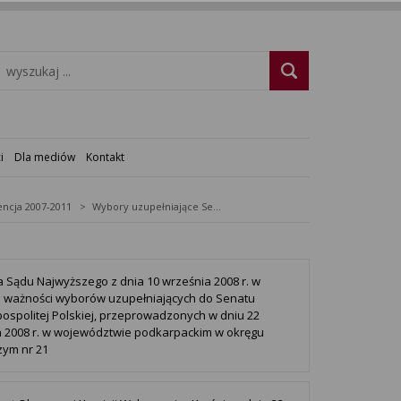
i
Dla mediów
Kontakt
ncja 2007-2011
Wybory uzupełniające Senat 2008 - okręg nr 21
 Sądu Najwyższego z dnia 10 września 2008 r. w
 ważności wyborów uzupełniających do Senatu
ospolitej Polskiej, przeprowadzonych w dniu 22
 2008 r. w województwie podkarpackim w okręgu
ym nr 21