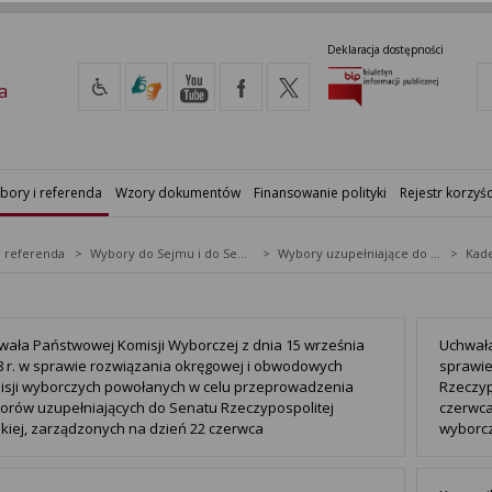
Deklaracja dostępności
a
bory i referenda
Wzory dokumentów
Finansowanie polityki
Rejestr korzyśc
i referenda
Wybory do Sejmu i do Senatu
Wybory uzupełniające do Senatu RP
Kade
wała Państwowej Komisji Wyborczej z dnia 15 września
Uchwała
8 r. w sprawie rozwiązania okręgowej i obwodowych
sprawie
isji wyborczych powołanych w celu przeprowadzenia
Rzeczyp
orów uzupełniających do Senatu Rzeczypospolitej
czerwca
skiej, zarządzonych na dzień 22 czerwca
wyborcz