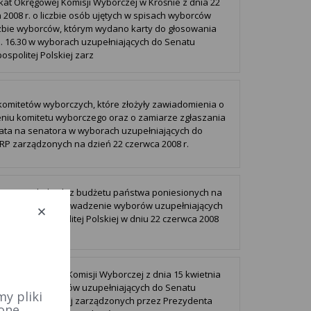
at Okręgowej Komisji Wyborczej w Krośnie z dnia 22
 2008 r. o liczbie osób ujętych w spisach wyborców
czbie wyborców, którym wydano karty do głosowania
. 16.30 w wyborach uzupełniających do Senatu
ospolitej Polskiej zarz
omitetów wyborczych, które złożyły zawiadomienia o
niu komitetu wyborczego oraz o zamiarze zgłaszania
ta na senatora w wyborach uzupełniających do
RP zarządzonych na dzień 22 czerwca 2008 r.
cja o wydatkach z budżetu państwa poniesionych na
owanie i przeprowadzenie wyborów uzupełniających
tu Rzeczypospolitej Polskiej w dniu 22 czerwca 2008
cja Państwowej Komisji Wyborczej z dnia 15 kwietnia
 w sprawie wyborów uzupełniających do Senatu
y pliki
ospolitej Polskiej zarządzonych przez Prezydenta
 one