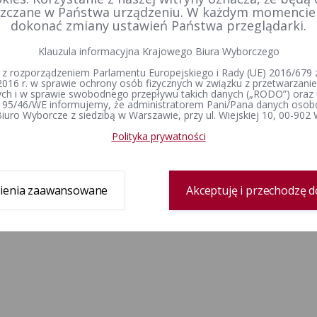
kiej, zarządzonych na dzień 22 czerwca 2008 r.
Rzeczyp
zczane w Państwa urządzeniu. W każdym momenci
dokonać zmiany ustawień Państwa przeglądarki.
Klauzula informacyjna Krajowego Biura Wyborczego
1
2
3
4
 z rozporządzeniem Parlamentu Europejskiego i Rady (UE) 2016/679 z
2016 r. w sprawie ochrony osób fizycznych w związku z przetwarzan
h i w sprawie swobodnego przepływu takich danych („RODO”) oraz 
 95/46/WE informujemy, że administratorem Pani/Pana danych osob
iuro Wyborcze z siedzibą w Warszawie, przy ul. Wiejskiej 10, 00-902
Polityka prywatności
ienia zaawansowane
Akceptuję i przechodzę d