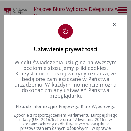
Krajowe Biuro Wyborcze Delegatura w
Krakowie
Deklaracja dostępności
Ustawienia prywatności
W celu świadczenia usług na najwyższym
poziomie stosujemy pliki cookies.
więcej
Korzystanie z naszej witryny oznacza, że
będą one zamieszczane w Państwa
Wybory i referenda
Wybory samorządowe i referenda lokalne
Wybory i referenda w toku kadencji
Kadencja 2014-2018
urządzeniu. W każdym momencie można
Wybory ponowne
dokonać zmiany ustawień Państwa
przeglądarki.
Klauzula informacyjna Krajowego Biura Wyborczego
odbyły się wybory ponowne do Rady Miejskiej w Chrzanowie
Zgodnie z rozporządzeniem Parlamentu Europejskiego
22 lutego 2015 r.
i Rady (UE) 2016/679 z dnia 27 kwietnia 2016 r. w
sprawie ochrony osób fizycznych w związku z
przetwarzaniem danych osobowych i w sprawie