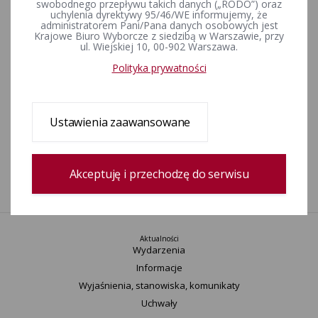
swobodnego przepływu takich danych („RODO”) oraz
odbyły się wybory ponowne do Rady Gminy Wielka Wieś 12
uchylenia dyrektywy 95/46/WE informujemy, że
kwietnia 2015 r.
administratorem Pani/Pana danych osobowych jest
Krajowe Biuro Wyborcze z siedzibą w Warszawie, przy
ul. Wiejskiej 10, 00-902 Warszawa.
odbyły się wybory ponowne do Rady Gminy Lanckorona,
Polityka prywatności
zarządzone na dzień 12 lipca 2015 roku
Ustawienia zaawansowane
dokumenty związane ze zgłoszeniem kandydatów do komisji
Akceptuję i przechodzę do serwisu
1
Aktualności
Wydarzenia
Informacje
Wyjaśnienia, stanowiska, komunikaty
Uchwały